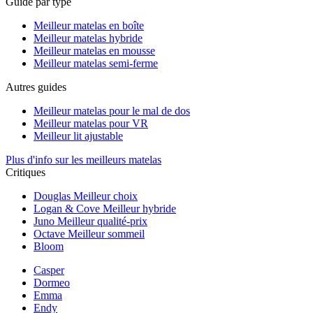
Guide par type
Meilleur matelas en boîte
Meilleur matelas hybride
Meilleur matelas en mousse
Meilleur matelas semi-ferme
Autres guides
Meilleur matelas pour le mal de dos
Meilleur matelas pour VR
Meilleur lit ajustable
Plus d'info sur les meilleurs matelas
Critiques
Douglas
Meilleur choix
Logan & Cove
Meilleur hybride
Juno
Meilleur qualité-prix
Octave
Meilleur sommeil
Bloom
Casper
Dormeo
Emma
Endy