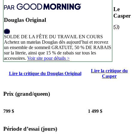
Le
Casper
Douglas Original
5,0
9,9
SOLDE DE LA FÊTE DU TRAVAIL EN COURS
Achetez un matelas Douglas dès aujourd’hui et recevez
un ensemble de sommeil GRATUIT, 50 % DE RABAIS
sur la literie, ainsi que 15 % de rabais sur tous les
accessoires.
Voir site pour détails >
Lire la critique du
7,8
/10
Lire la critique du Douglas Original
Casper
Soutien des rebords
Prix (grand/queen)
?
Déterminé en mesurant l’impact d’un ballon lesté sur le matelas.
Une isolation des mouvements moyenne ou bonne obtiendra une
799 $
1 499 $
note de 5/10 ou plus.
Période d’essai (jours)