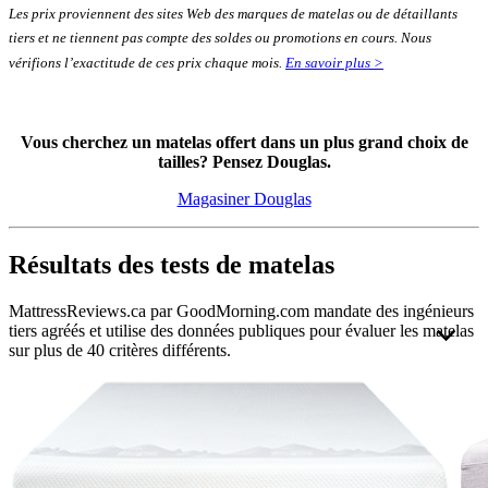
Les prix proviennent des sites Web des marques de matelas ou de détaillants
tiers et ne tiennent pas compte des soldes ou promotions en cours. Nous
vérifions l’exactitude de ces prix chaque mois.
En savoir plus >
Vous cherchez un matelas offert dans un plus grand choix de
tailles? Pensez Douglas.
Magasiner Douglas
Résultats des tests de matelas
MattressReviews.ca par GoodMorning.com mandate des ingénieurs
tiers agréés et utilise des données publiques pour évaluer les matelas
sur plus de 40 critères différents.
Ceci nous permet d’évaluer et de comparer les matelas qui
apparaissent sur notre site de manière précise. L’indépendance et les
normes professionnelles des ingénieurs auxquels nous avons recours
contribuent à s’assurer que les résultats restent impartiaux, valides et
fiables.