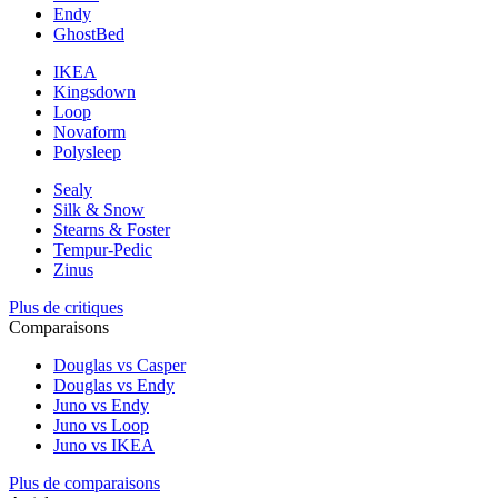
Endy
GhostBed
IKEA
Kingsdown
Loop
Novaform
Polysleep
Sealy
Silk & Snow
Stearns & Foster
Tempur-Pedic
Zinus
Plus de critiques
Comparaisons
Douglas vs Casper
Douglas vs Endy
Juno vs Endy
Juno vs Loop
Juno vs IKEA
Plus de comparaisons