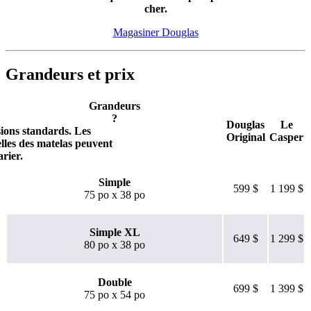
cher.
Magasiner Douglas
Grandeurs et prix
Grandeurs
?
Douglas
Le
sions standards. Les
Original
Casper
lles des matelas peuvent
arier.
Simple
599 $
1 199 $
75 po x 38 po
Simple XL
649 $
1 299 $
80 po x 38 po
Double
699 $
1 399 $
75 po x 54 po