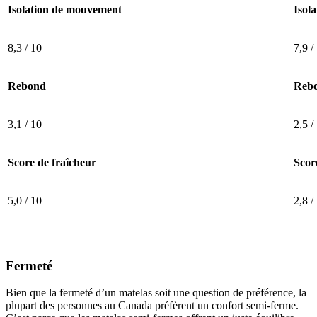
Isolation de mouvement
Isol
8,3 / 10
7,9 /
Rebond
Reb
3,1 / 10
2,5 /
Score de fraîcheur
Scor
5,0 / 10
2,8 /
Fermeté
Bien que la fermeté d’un matelas soit une question de préférence, la
plupart des personnes au Canada préfèrent un confort semi-ferme.