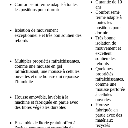
Garantie de 10
Confort semi-ferme adapté à toutes
ans
les positions pour dormir
Confort semi-
ferme adapté à
toutes les
positions pour
Isolation de mouvement
dormir
exceptionnelle et très bon soutien des
Très bonne
rebords
isolation de
mouvement et
excellent
soutien des
Multiples propriétés rafraîchissantes,
rebords
comme une mousse en gel
Quelques
rafraîchissant, une mousse à cellules
propriétés
ouvertes et une housse qui repousse
rafraîchissantes,
l’humidité
comme une
mousse perforée
à cellules
Housse amovible, lavable à la
ouvertes
machine et fabriquée en partie avec
Housse
8,3
/10
des fibres végétales durables
fabriquée en
partie avec des
Isolation de mouvement
matériaux
Ensemble de literie gratuit offert à
?
recyclés
l’achat, comprenant ensemble de