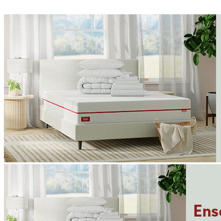
fermeté, le rebond et les caractéristiques de refroidissement sont une
Ensemble de literie gratuit
offert à l’achat de chaque matelas
question de préférences personnelles et ne font pas partie de notre
système de notation, donc ces scores sont affichés en gris.
?
Déterminé par le degré d’affaissement du matelas sous l’effet d’un
poids. Plus la note sur 10 est basse, plus le matelas est mou.