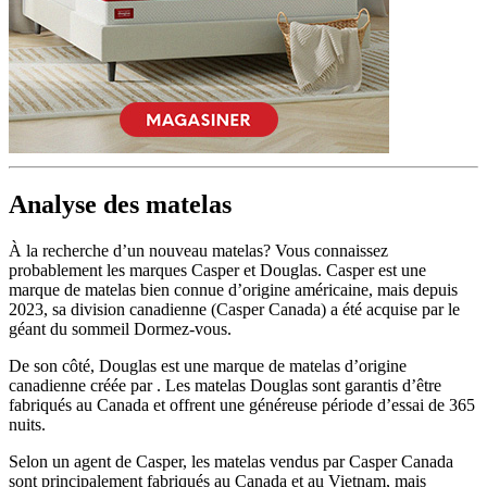
6,7
/10
Fermeté
Analyse des matelas
?
Déterminé par le degré d’affaissement des rebords du matelas sous
À la recherche d’un nouveau matelas? Vous connaissez
l’effet du poids. Un matelas dont le soutien des rebords est moyen
probablement les marques Casper et Douglas. Casper est une
ou bon obtiendra une note de 5/10 ou plus.
marque de matelas bien connue d’origine américaine, mais depuis
2023, sa division canadienne (Casper Canada) a été acquise par le
géant du sommeil Dormez-vous.
De son côté, Douglas est une marque de matelas d’origine
canadienne créée par . Les matelas Douglas sont garantis d’être
fabriqués au Canada et offrent une généreuse période d’essai de 365
nuits.
Selon un agent de Casper, les matelas vendus par Casper Canada
sont principalement fabriqués au Canada et au Vietnam, mais