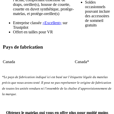
Soldes
draps, oreiller(s), housse de couette,
Déterminé en laissant tomber un ballon lesté sur le matelas. Plus le
occasionnels
couette en duvet synthétique, protège-
premier rebond est important, plus la note sur 10 est élevée.
pouvant inclure
matelas, et protège-oreiller(s)
des accessoires
de sommeil
Entreprise classée
«Excellent»
sur
gratuits
Trustpilot
Offert en tailles pour VR
Pays de fabrication
Canada
Canada*
*Le pays de fabrication indiqué ici est basé sur l’étiquette légale du matelas
précis que nous avons testé. Il peut ne pas représenter le origine de fabrication
de toutes les unités vendues ni l’ensemble de la chaîne d’approvisionnement de
la marque.
Obtenez le matelas qui vous en offre plus pour moitié moins