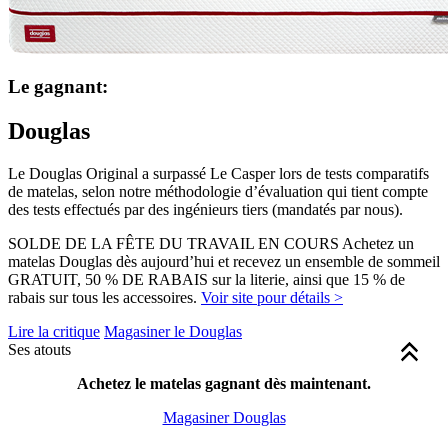
Le gagnant:
Douglas
Le Douglas Original a surpassé Le Casper lors de tests comparatifs
de matelas, selon notre méthodologie d’évaluation qui tient compte
des tests effectués par des ingénieurs tiers (mandatés par nous).
SOLDE DE LA FÊTE DU TRAVAIL EN COURS Achetez un
matelas Douglas dès aujourd’hui et recevez un ensemble de sommeil
GRATUIT, 50 % DE RABAIS sur la literie, ainsi que 15 % de
rabais sur tous les accessoires.
Voir site pour détails >
Lire la critique
Magasiner le Douglas
Ses atouts
Le soutien des rebords et l’isolation de mouvement sont pris en
Période d’essai de 365 nuits
Achetez le matelas gagnant dès maintenant.
pour vous assurer d’aimer
compte dans les évaluations globales que nous accordons aux
pleinement votre matelas
Magasiner Douglas
matelas. Les notes correspondantes sont affichées en vert (note de
Prix accessible
de seulement 799 $ pour un matelas
5,0 ou plus), en jaune (de 3,0 à 4,9) ou en rouge (2,9 ou moins). La
queen/grand