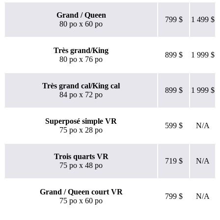
3,1
/10
Grand / Queen
799 $
1 499 $
80 po x 60 po
Rebond
?
Très grand/King
899 $
1 999 $
80 po x 76 po
Déterminé en entrant les caractéristiques de refroidissement d’un
matelas dans notre algorithme de notation. Plus les caractéristiques
de refroidissement sont efficaces, plus le score sur 10 est élevé.
Très grand cal/King cal
899 $
1 999 $
84 po x 72 po
Superposé simple VR
599 $
N/A
75 po x 28 po
Trois quarts VR
719 $
N/A
75 po x 48 po
Grand / Queen court VR
799 $
N/A
75 po x 60 po