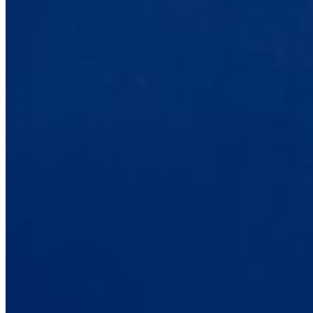
8,3
/10
Frais de livraison
Soutien des rebords
Gratuite
?
Déterminé en mesurant l’impact d’un ballon lesté sur le matelas.
Une isolation des mouvements moyenne ou bonne obtiendra une
note de 5/10 ou plus.