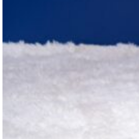
9,0
/10
Isolation de mouvements
?
Déterminé en laissant tomber un ballon lesté sur le matelas. Plus le
premier rebond est important, plus la note sur 10 est élevée.
Garantie (année)
15