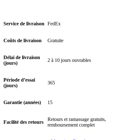
Service de livraison
FedEx
Coûts de livraison
Gratuite
Délai de livraison
2 à 10 jours ouvrables
(jours)
Période d’essai
365
(jours)
8,0
/10
Garantie (années)
15
Rebond
?
Retours et ramassage gratuits,
Facilité des retours
remboursement complet
Déterminé en entrant les caractéristiques de refroidissement d’un
matelas dans notre algorithme de notation. Plus les caractéristiques