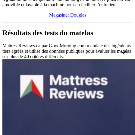
amovible et lavable à la machine pour en faciliter l’entretien.
Magasiner Douglas
Résultats des tests du matelas
MattressReviews.ca par GoodMorning.com mandate des ingénieurs
tiers agréés et utilise des données publiques pour évaluer les matelas
sur plus de 40 critères différents.
Ceci nous permet d’évaluer et de comparer les matelas qui
apparaissent sur notre site de manière précise. L’indépendance et les
normes professionnelles des ingénieurs auxquels nous avons recours
contribuent à s’assurer que les résultats restent impartiaux, valides et
fiables.
Chaque matelas a été évalué en utilisant la même
méthodologie
stricte afin de protéger l’intégrité globale des résultats. Les résultats
des tests pour les matelas en mousse et les matelas hybrides sont
notés selon des échelles distinctes afin de refléter leur performance
dans un contexte équitable autant que possible. Le rapport complet
de cette évaluation a reçu le sceau d’approbation officiel d’un
ingénieur certifié par l’
APEGA
, qui suit un code d’éthique strict.