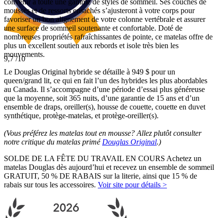
convenir à toute une gamme de styles de sommeil. Ses couches de
mousses et de
ressorts ensachés
s’ajusteront à votre corps pour
favoriser un bon alignement de votre colonne vertébrale et assurer
une surface de sommeil soutenante et confortable. Doté de
nombreuses propriétés rafraîchissantes de pointe, ce matelas offre de
plus un excellent soutien aux rebords et isole très bien les
mouvements.
9,7
/10
Le Douglas Original hybride se détaille à 949 $ pour un
queen/grand lit, ce qui en fait l’un des hybrides les plus abordables
au Canada. Il s’accompagne d’une
période d’essai
plus généreuse
que la moyenne, soit 365 nuits, d’une garantie de 15 ans et d’un
ensemble de draps, oreiller(s), housse de couette, couette en duvet
synthétique, protège-matelas, et protège-oreiller(s).
(Vous préférez les matelas tout en mousse? Allez plutôt consulter
notre critique du matelas primé
Douglas Original
.)
SOLDE DE LA FÊTE DU TRAVAIL EN COURS Achetez un
matelas Douglas dès aujourd’hui et recevez un ensemble de sommeil
GRATUIT, 50 % DE RABAIS sur la literie, ainsi que 15 % de
rabais sur tous les accessoires.
Voir site pour détails >