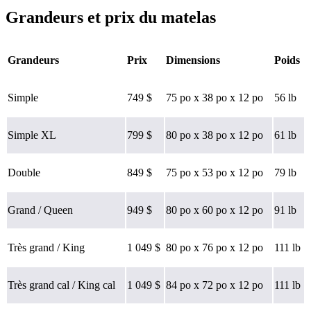
Semi-ferme
Grandeurs et prix du matelas
?
Déterminé par le degré d’affaissement des rebords du matelas sous
l’effet du poids. Un matelas dont le soutien des rebords est moyen
Grandeurs
Prix
Dimensions
Poids
ou bon obtiendra une note de 5/10 ou plus.
Simple
749 $
75 po x 38 po x 12 po
56 lb
Simple XL
799 $
80 po x 38 po x 12 po
61 lb
Double
849 $
75 po x 53 po x 12 po
79 lb
Grand / Queen
949 $
80 po x 60 po x 12 po
91 lb
Très grand / King
1 049 $
80 po x 76 po x 12 po
111 lb
Très grand cal / King cal
1 049 $
84 po x 72 po x 12 po
111 lb