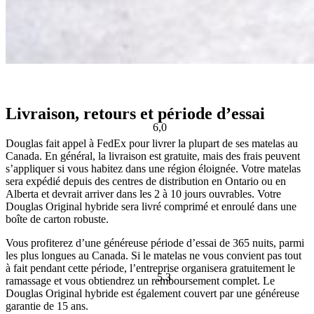
Score de fermeté
Livraison, retours et période d’essai
Douglas fait appel à FedEx pour livrer la plupart de ses matelas au
Score de fraîcheur
Canada. En général, la livraison est gratuite, mais des frais peuvent
s’appliquer si vous habitez dans une région éloignée. Votre matelas
sera expédié depuis des centres de distribution en Ontario ou en
Alberta et devrait arriver dans les 2 à 10 jours ouvrables. Votre
Douglas Original hybride sera livré comprimé et enroulé dans une
boîte de carton robuste.
Vous profiterez d’une généreuse période d’essai de 365 nuits, parmi
les plus longues au Canada. Si le matelas ne vous convient pas tout
à fait pendant cette période, l’entreprise organisera gratuitement le
ramassage et vous obtiendrez un remboursement complet. Le
Douglas Original hybride est également couvert par une généreuse
Idéal pour:
Dormir sur le dos, sur les côtés ou sur le ventre
garantie de 15 ans.