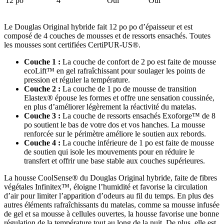
12 po
4
Oui
Oui
Le Douglas Original hybride fait 12 po po d’épaisseur et est
composé de 4 couches de mousses et de ressorts ensachés. Toutes
les mousses sont certifiées CertiPUR-US®.
Couche 1 :
La
couche de confort
de 2 po est faite de mousse
ecoLift™ en gel rafraîchissant pour soulager les points de
pression et réguler la température.
Couche 2 :
La couche de 1 po de mousse de transition
Elastex® épouse les formes et offre une sensation coussinée,
en plus d’améliorer légèrement la réactivité du matelas.
Couche 3 :
La couche de ressorts ensachés Exoforge™ de 8
po soutient le bas de votre dos et vos hanches. La mousse
renforcée sur le périmètre améliore le soutien aux rebords.
Couche 4 :
La couche inférieure de 1 po est faite de mousse
de soutien qui isole les mouvements pour en réduire le
transfert et offrir une base stable aux couches supérieures.
La housse
CoolSense
® du Douglas Original hybride, faite de fibres
végétales Infinitex™, éloigne l’humidité et favorise la circulation
d’air pour limiter l’apparition d’odeurs au fil du temps. En plus des
autres éléments rafraîchissants du matelas, comme sa mousse infusée
de gel et sa mousse à cellules ouvertes, la housse favorise une bonne
régulation de la température tout au long de la nuit. De plus, elle est