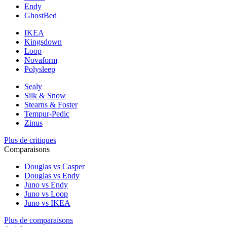
Endy
GhostBed
IKEA
Kingsdown
Loop
Novaform
Polysleep
Sealy
Silk & Snow
Stearns & Foster
Tempur-Pedic
Zinus
Plus de critiques
Comparaisons
Douglas vs Casper
Douglas vs Endy
Juno vs Endy
Juno vs Loop
Juno vs IKEA
Plus de comparaisons