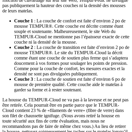
fonction de clavardage sur leur site Web, Tempur-Pedic ne divulgue
pas publiquement la hauteur des couches ni la densité des mousses
de leurs matelas.
Couche 1
: La couche de confort est faite d’environ 2 po de
mousse TEMPUR®. Cette couche est décrite comme étant
souple et soutenante. Malheureusement, le site Web du
TEMPUR-Cloud ne mentionne pas l’épaisseur exacte de cette
couche ni la densité de la mousse.
Couche 2
: La
couche de transition
est faite d’environ 2 po de
mousse TEMPUR®. Le site du TEMPUR-Cloud la décrit
comme étant une
couche de soutien
plus ferme qui s’adaptera
doucement à vos formes pour soulager les points de pression.
Comme pour la couche de confort, les mesures exactes et la
densité ne sont pas divulguées publiquement.
Couche 3
: La couche de soutien est faite d’environ 6 po de
mousse de première qualité. Cette couche aide le matelas à
garder sa forme et à rester soutenant.
La housse du TEMPUR-Cloud ne va pas à la laveuse et ne peut pas
être retirée. Cela pourrait être en partie parce que le TEMPUR-
Cloud contient 23 % de «filaments de verre» (fibre de verre) dans
son filet de chaussette ignifuge. (Nous avons retiré la housse en
toute sécurité aux fins de cette évaluation, mais nous ne
recommandons pas de faire de même chez vous.) Au lieu de retirer
la housse, nettoyez soigneusement les taches sur le matelas lorsqu’il