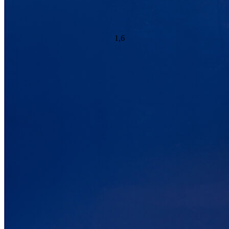
Idéal pour :
Dormir sur le dos, sur les côtés ou sur le ventre
3,6
/10
Rebond