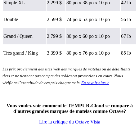
Simple XL
2 299 $
80 po x 38 po x 10 po
42 lb
Double
2 599 $
74 po x 53 po x 10 po
56 lb
Grand / Queen
2 799 $
80 po x 60 po x 10 po
67 lb
8,5
/10
Très grand / King
3 399 $
80 po x 76 po x 10 po
85 lb
Soutien des rebords
?
Les prix proviennent des sites Web des marques de matelas ou de détaillants
Frais de livraison
tiers et ne tiennent pas compte des soldes ou promotions en cours. Nous
Déterminé en mesurant l’impact d’un ballon lesté sur le matelas.
Gratuite
vérifions l’exactitude de ces prix chaque mois.
En savoir plus >
Une isolation des mouvements moyenne ou bonne obtiendra une
note de 5/10 ou plus.
Vous voulez voir comment le TEMPUR-Cloud se compare à
d’autres grandes marques de matelas comme Octave?
Lire la critique du Octave Vista